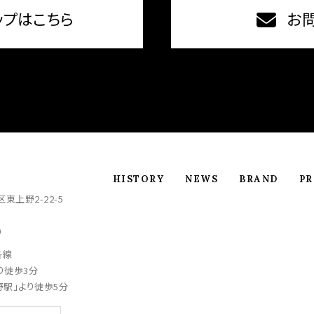
ップはこちら
お
HISTORY
NEWS
BRAND
P
東上野2-22-5
0
各線
り徒歩3分
野駅」より徒歩5分